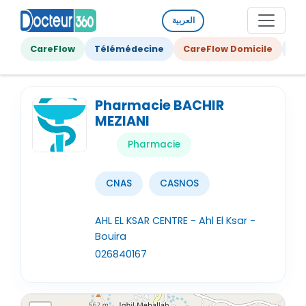
العربية
CareFlow
Télémédecine
CareFlow Domicile
Ge
Pharmacie BACHIR
MEZIANI
Pharmacie
CNAS
CASNOS
AHL EL KSAR CENTRE - Ahl El Ksar -
Bouira
026840167