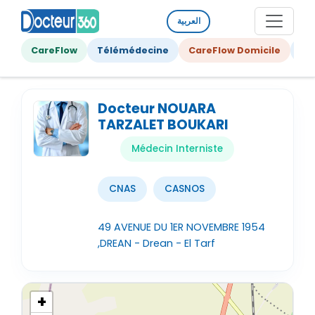
العربية
CareFlow
Télémédecine
CareFlow Domicile
Ge
Docteur NOUARA
TARZALET BOUKARI
Médecin Interniste
CNAS
CASNOS
49 AVENUE DU 1ER NOVEMBRE 1954
,DREAN - Drean - El Tarf
+