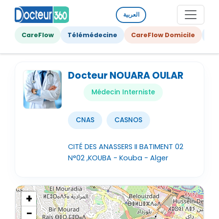
العربية
CareFlow
Télémédecine
CareFlow Domicile
Ge
Docteur NOUARA OULAR
Médecin Interniste
CNAS
CASNOS
CITÉ DES ANASSERS II BATIMENT 02
N°02 ,KOUBA - Kouba - Alger
+
−