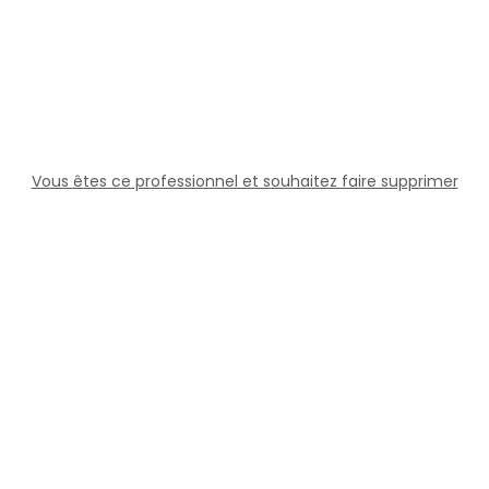
Vous êtes ce professionnel et souhaitez faire supprimer
cette fiche ?
Solutions
Professionnels
Assistance
Juridique
Réseaux sociaux
Docteur360 © 2026 Tous droits réservés