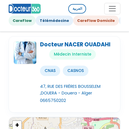
العربية
CareFlow
Télémédecine
CareFlow Domicile
Ge
Docteur NACER OUADAHI
Médecin Interniste
CNAS
CASNOS
47, RUE DES FRÈRES BOUSSELEM
,DOUERA - Douera - Alger
0665750202
+