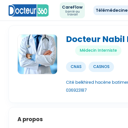
CareFlow
Télémédecin
Santé au
travail
Docteur Nabil
Médecin Interniste
CNAS
CASNOS
Cité belkhired hacène batiment 
036923187
A propos