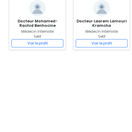
Docteur Mohamed-
Docteur Laarem Lamouri
Rachid Benhocine
Kramcha
Médecin Interniste
Médecin Interniste
Setif
Setif
Voir le profil
Voir le profil