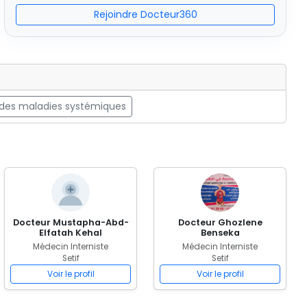
Rejoindre Docteur360
 des maladies systémiques
Docteur Mustapha-Abd-
Docteur Ghozlene
Elfatah Kehal
Benseka
Médecin Interniste
Médecin Interniste
Setif
Setif
Voir le profil
Voir le profil