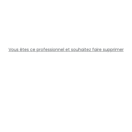
Vous êtes ce professionnel et souhaitez faire supprimer
cette fiche ?
Solutions
Professionnels
Assistance
Juridique
Réseaux sociaux
Docteur360 © 2026 Tous droits réservés