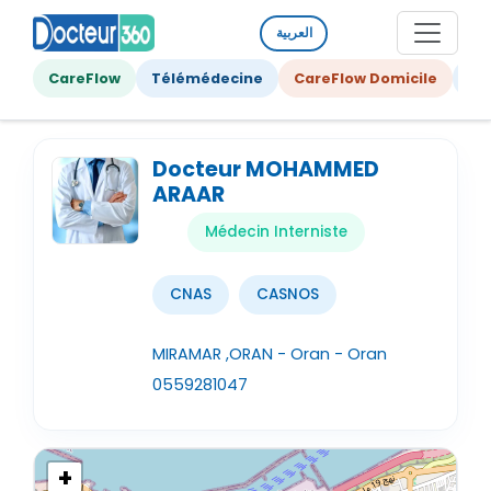
العربية
CareFlow
Télémédecine
CareFlow Domicile
Ge
Docteur MOHAMMED
ARAAR
Médecin Interniste
CNAS
CASNOS
MIRAMAR ,ORAN - Oran - Oran
0559281047
+