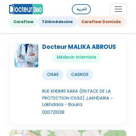
العربية
CareFlow
Télémédecine
CareFlow Domicile
Ge
Docteur MALIKA ABROUS
Médecin Interniste
CNAS
CASNOS
RUE KHEIMIS KARA (EN FACE DE LA
PROTECTION CIVILE) ,LAKHDARIA -
Lakhdaria - Bouira
020721038