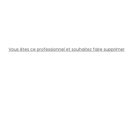
Vous êtes ce professionnel et souhaitez faire supprimer
cette fiche ?
Solutions
Professionnels
Assistance
Juridique
Réseaux sociaux
Docteur360 © 2026 Tous droits réservés