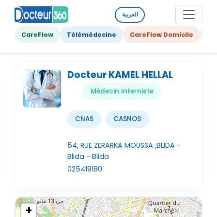
العربية
CareFlow
Télémédecine
CareFlow Domicile
Ge
Docteur KAMEL HELLAL
Médecin Interniste
CNAS
CASNOS
54, RUE ZERARKA MOUSSA ,BLIDA -
Blida - Blida
025419180
+