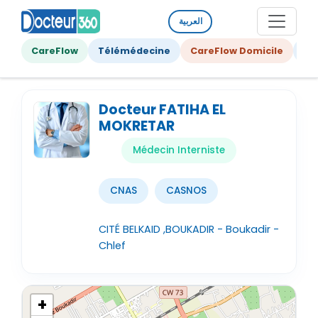
العربية
CareFlow
Télémédecine
CareFlow Domicile
Ge
Docteur FATIHA EL
MOKRETAR
Médecin Interniste
CNAS
CASNOS
CITÉ BELKAID ,BOUKADIR - Boukadir -
Chlef
+