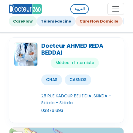
العربية
CareFlow
Télémédecine
CareFlow Domicile
Ge
Docteur AHMED REDA
BEDDAI
Médecin Interniste
CNAS
CASNOS
26 RUE KADOUR BELIZIDIA ,SKIKDA -
Skikda - Skikda
038761693