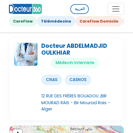
العربية
CareFlow
Télémédecine
CareFlow Domicile
Ge
Docteur ABDELMADJID
OULKHIAR
Médecin Interniste
CNAS
CASNOS
12 RUE DES FRÈRES BOUADOU ,BIR
MOURAD RAIS - Bir Mourad Rais -
Alger