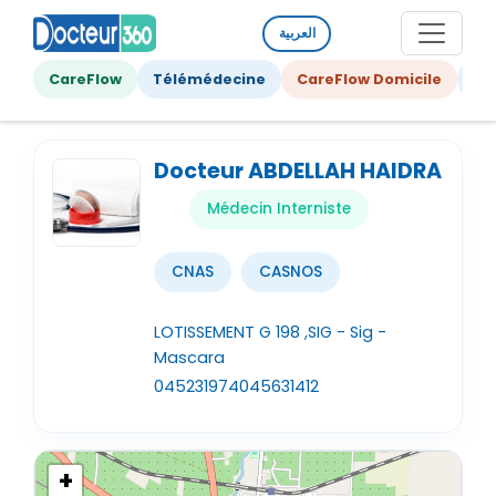
العربية
CareFlow
Télémédecine
CareFlow Domicile
Ge
Docteur ABDELLAH HAIDRA
Médecin Interniste
CNAS
CASNOS
LOTISSEMENT G 198 ,SIG - Sig -
Mascara
045231974
045631412
+