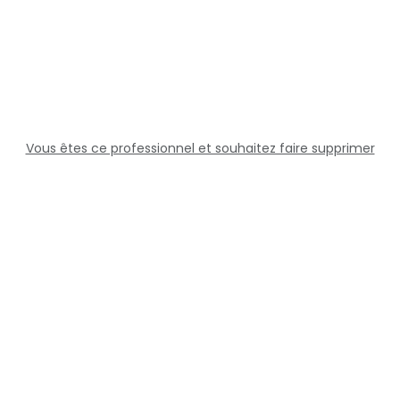
Vous êtes ce professionnel et souhaitez faire supprimer
cette fiche ?
Solutions
Professionnels
Assistance
Juridique
Réseaux sociaux
Docteur360 © 2026 Tous droits réservés