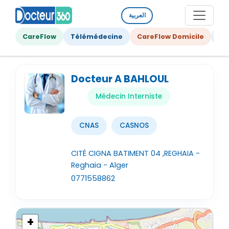
العربية
CareFlow
Télémédecine
CareFlow Domicile
Ge
Docteur A BAHLOUL
Médecin Interniste
CNAS
CASNOS
CITÉ CIGNA BATIMENT 04 ,REGHAIA -
Reghaia - Alger
0771558862
+