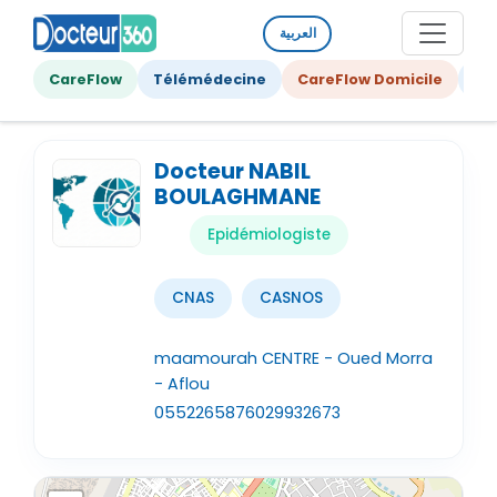
العربية
CareFlow
Télémédecine
CareFlow Domicile
Ge
Docteur NABIL
BOULAGHMANE
Epidémiologiste
CNAS
CASNOS
maamourah CENTRE - Oued Morra
- Aflou
0552265876
029932673