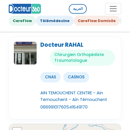
العربية
CareFlow
Télémédecine
CareFlow Domicile
Ge
Docteur RAHAL
Chirurgien Orthopédiste
Traumatologue
CNAS
CASNOS
AIN TEMOUCHENT CENTRE - Ain
Temouchent - Aïn Témouchent
0669910176
0541649170