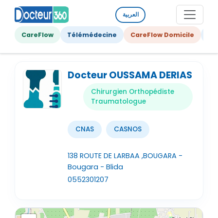
العربية
CareFlow
Télémédecine
CareFlow Domicile
Ge
Docteur OUSSAMA DERIAS
Chirurgien Orthopédiste
Traumatologue
CNAS
CASNOS
138 ROUTE DE LARBAA ,BOUGARA -
Bougara - Blida
0552301207