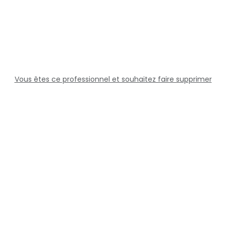
Vous êtes ce professionnel et souhaitez faire supprimer
cette fiche ?
Solutions
Professionnels
Assistance
Juridique
Réseaux sociaux
Docteur360 © 2026 Tous droits réservés