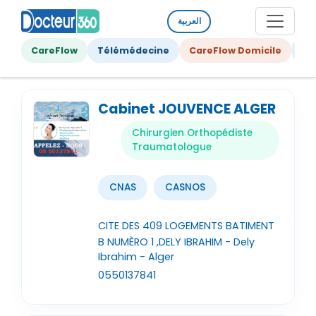
العربية
CareFlow
Télémédecine
CareFlow Domicile
Ge
Cabinet JOUVENCE ALGER
Chirurgien Orthopédiste
Traumatologue
CNAS
CASNOS
CITE DES 409 LOGEMENTS BATIMENT
B NUMÈRO 1 ,DELY IBRAHIM - Dely
Ibrahim - Alger
0550137841