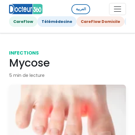
العربية
CareFlow
Télémédecine
CareFlow Domicile
Ge
INFECTIONS
Mycose
5 min de lecture