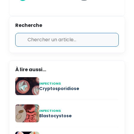
Recherche
À lire aussi...
INFECTIONS
Cryptosporidiose
INFECTIONS
Blastocystose