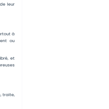
de leur
rtout à
vent ou
bré, et
breuses
 traite,