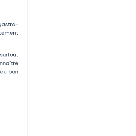
 gastro-
itement
 surtout
nnaître
 au bon