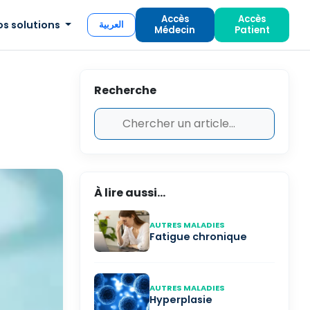
Accès
Accès
os solutions
العربية
Médecin
Patient
Recherche
À lire aussi...
AUTRES MALADIES
Fatigue chronique
AUTRES MALADIES
Hyperplasie