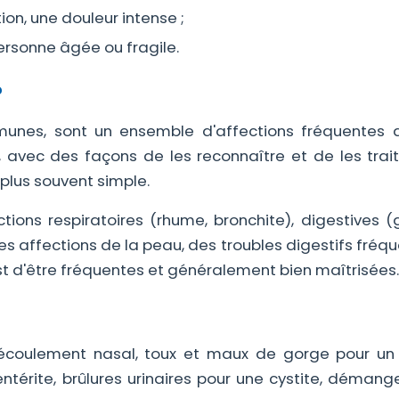
ion, une douleur intense ;
rsonne âgée ou fragile.
?
unes, sont un ensemble d'affections fréquentes 
, avec des façons de les reconnaître et de les trait
 plus souvent simple.
ections respiratoires (rhume, bronchite), digestives 
ines affections de la peau, des troubles digestifs fréq
st d'être fréquentes et généralement bien maîtrisées.
écoulement nasal, toux et maux de gorge pour un
térite, brûlures urinaires pour une cystite, démang