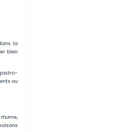
dans la
er bien
(gastro-
uents ou
 rhume,
eaisons