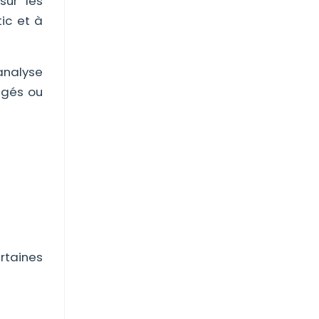
sur les
ic et à
analyse
ngés ou
rtaines