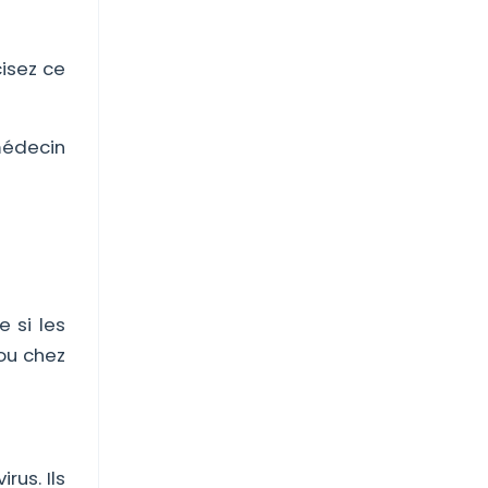
cisez ce
 médecin
 si les
ou chez
rus. Ils