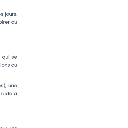
s jours.
irer ou
 qui se
tions ou
es), une
 aide à