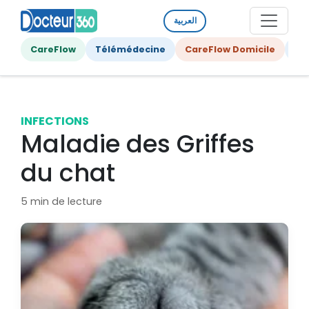
العربية
CareFlow
Télémédecine
CareFlow Domicile
Ge
INFECTIONS
Maladie des Griffes
du chat
5 min de lecture