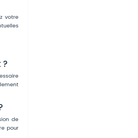
z votre
tuelles
 ?
essaire
alement
?
sion de
re pour