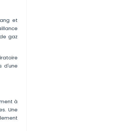
sang et
aillance
 de gaz
ratoire
s d'une
uement à
es. Une
alement