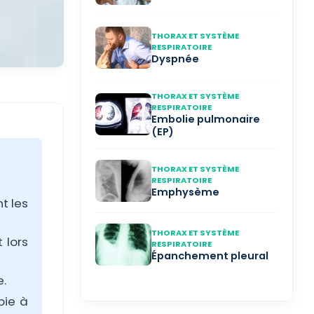
THORAX ET SYSTÈME
RESPIRATOIRE
Dyspnée
THORAX ET SYSTÈME
RESPIRATOIRE
Embolie pulmonaire
(EP)
THORAX ET SYSTÈME
RESPIRATOIRE
Emphysème
t les
THORAX ET SYSTÈME
 lors
RESPIRATOIRE
Épanchement pleural
e.
pie à