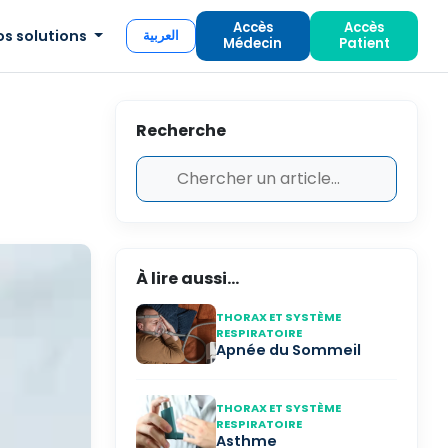
Accès
Accès
os solutions
العربية
Médecin
Patient
Recherche
À lire aussi...
THORAX ET SYSTÈME
RESPIRATOIRE
Apnée du Sommeil
THORAX ET SYSTÈME
RESPIRATOIRE
Asthme