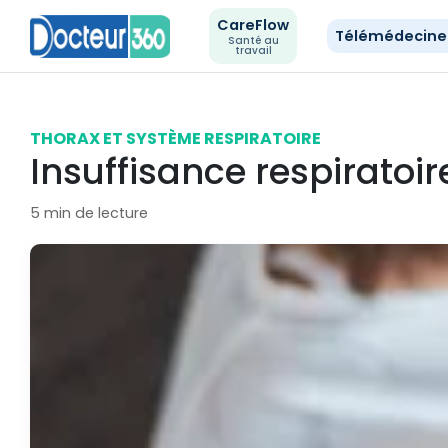
CareFlow
Télémédecin
Santé au
travail
THORAX ET SYSTÈME RESPIRATOIRE
Insuffisance respiratoir
5 min de lecture