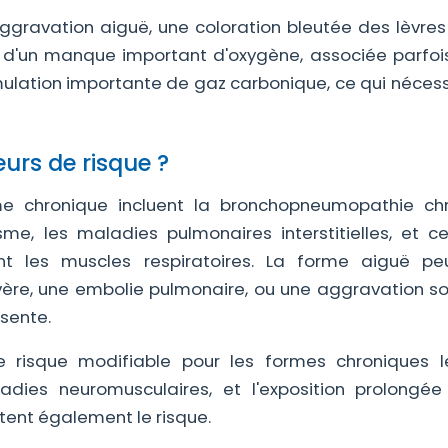
ggravation aiguë, une coloration bleutée des lèvres
e d'un manque important d'oxygène, associée parfoi
lation importante de gaz carbonique, ce qui nécess
eurs de risque ?
me chronique incluent la bronchopneumopathie ch
me, les maladies pulmonaires interstitielles, et ce
nt les muscles respiratoires. La forme aiguë pe
évère, une embolie pulmonaire, ou une aggravation s
sente.
e risque modifiable pour les formes chroniques l
ladies neuromusculaires, et l'exposition prolongé
tent également le risque.