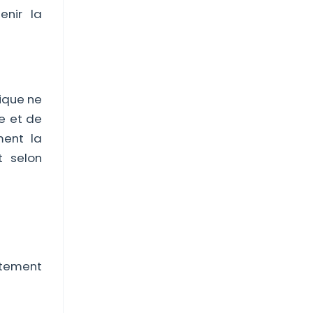
nir la
ique ne
e et de
ment la
t selon
aitement