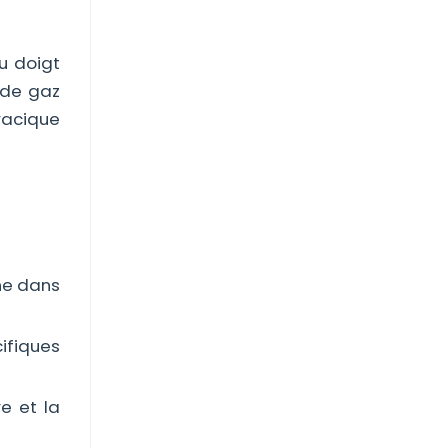
u doigt
 de gaz
racique
ène dans
ifiques
e et la