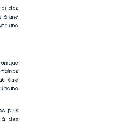
 et des
s à une
ite une
ronique
rtaines
ut être
oudaine
es plus
e à des