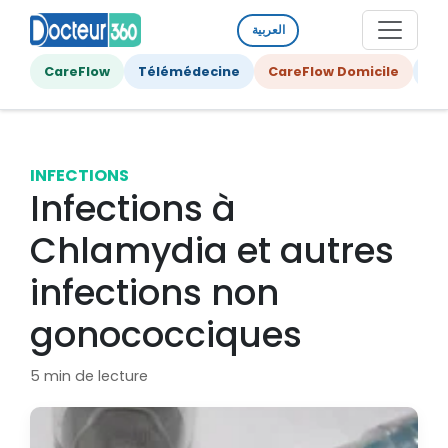
العربية
CareFlow
Télémédecine
CareFlow Domicile
Ge
INFECTIONS
Infections à
Chlamydia et autres
infections non
gonococciques
5 min de lecture