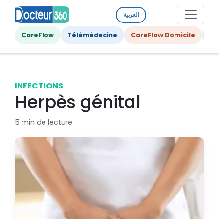
العربية
CareFlow
Télémédecine
CareFlow Domicile
Ge
INFECTIONS
Herpès génital
5 min de lecture