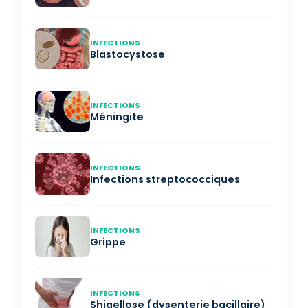
INFECTIONS
Blastocystose
INFECTIONS
Méningite
INFECTIONS
Infections streptococciques
INFECTIONS
Grippe
INFECTIONS
Shigellose (dysenterie bacillaire)