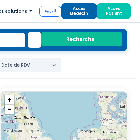
Accès
Accès
os solutions
العربية
Médecin
Patient
Recherche
+
−