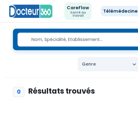
CareFlow
Télémédecin
Santé au
travail
Résultats trouvés
0