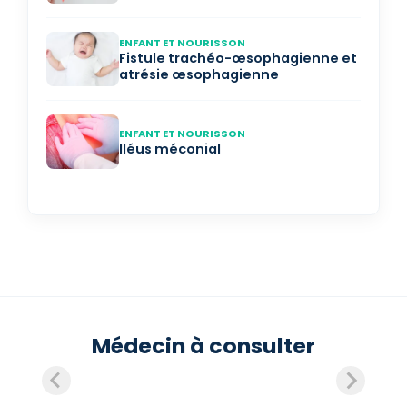
ENFANT ET NOURISSON
Fistule trachéo-œsophagienne et
atrésie œsophagienne
ENFANT ET NOURISSON
Iléus méconial
Médecin à consulter