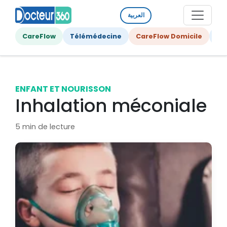
العربية
CareFlow
Télémédecine
CareFlow Domicile
Ge
ENFANT ET NOURISSON
Inhalation méconiale
5 min de lecture