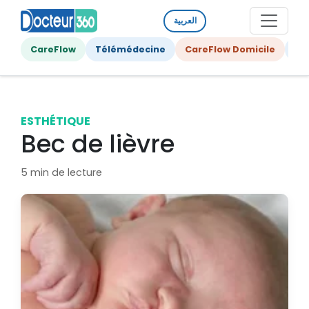
العربية
CareFlow
Télémédecine
CareFlow Domicile
Ge
ESTHÉTIQUE
Bec de lièvre
5 min de lecture