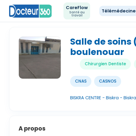
CareFlow
Télémédecin
Santé au
travail
Salle de soins
boulenouar
Chirurgien Dentiste
CNAS
CASNOS
BISKRA CENTRE - Biskra - Biskr
A propos