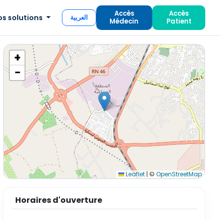
Accès
Accès
os solutions
العربية
Médecin
Patient
+
−
Leaflet
|
©
OpenStreetMap
Horaires d'ouverture