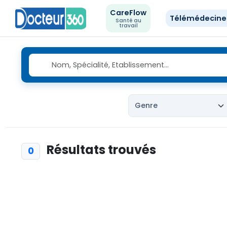
CareFlow
Télémédecin
Santé au
travail
Résultats trouvés
0