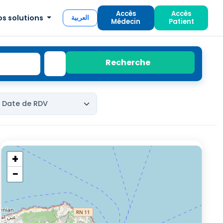
Accès
Accès
os solutions
العربية
Médecin
Patient
Recherche
+
−