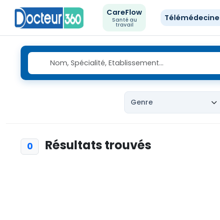
CareFlow
Télémédecin
Santé au
travail
Résultats trouvés
0