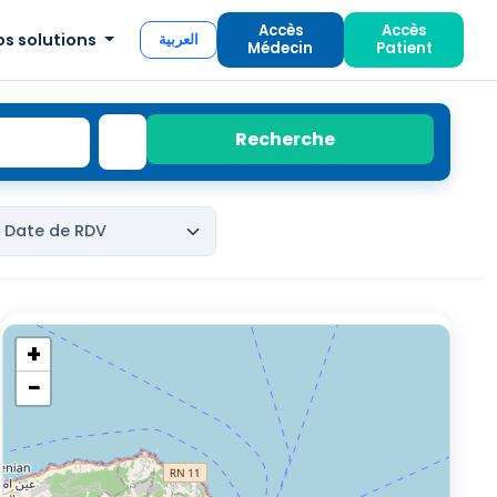
Accès
Accès
os solutions
العربية
Médecin
Patient
Recherche
+
−