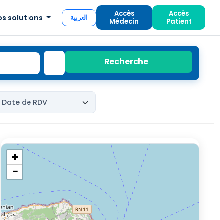
Accès
Accès
os solutions
العربية
Médecin
Patient
Recherche
+
−