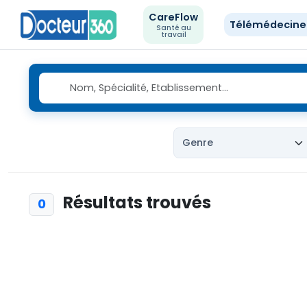
CareFlow
Télémédecin
Santé au
travail
Résultats trouvés
0