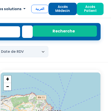
Accès
Accès
os solutions
العربية
Médecin
Patient
Recherche
+
−