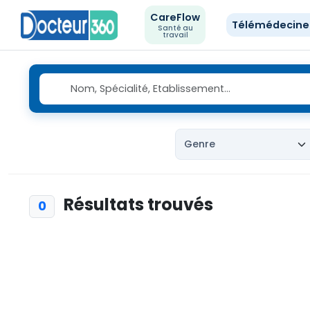
CareFlow
Télémédecin
Santé au
travail
Résultats trouvés
0