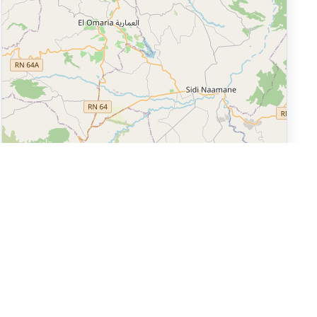
Leaflet
|
©
OpenStreetMap