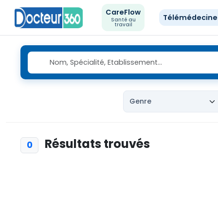
CareFlow
Télémédecin
Santé au
travail
Résultats trouvés
0