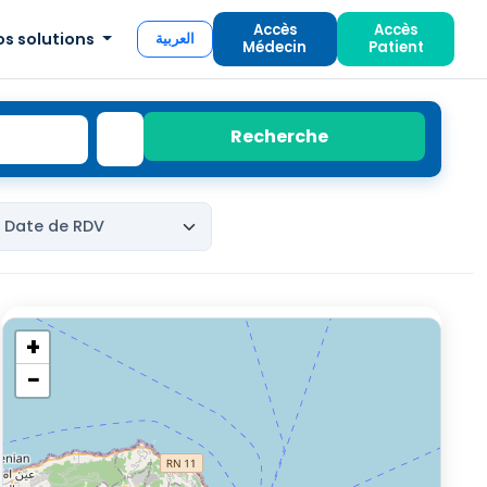
Accès
Accès
os solutions
العربية
Médecin
Patient
Recherche
+
−