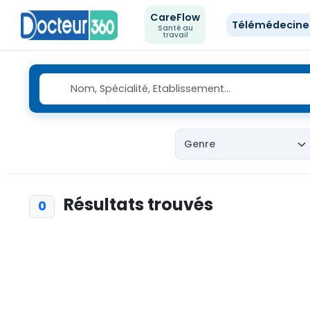
CareFlow
Télémédecin
Santé au
travail
Résultats trouvés
0