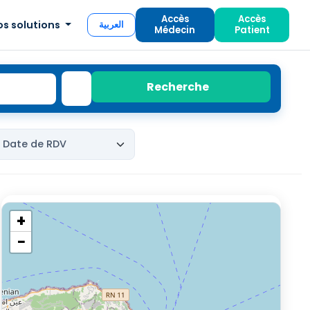
Accès
Accès
os solutions
العربية
Médecin
Patient
Recherche
+
−