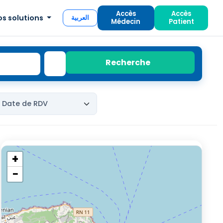
Accès
Accès
os solutions
العربية
Médecin
Patient
Recherche
+
−