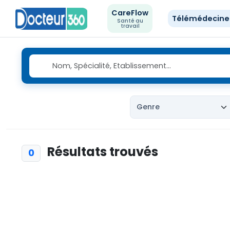
CareFlow
Télémédecin
Santé au
travail
Résultats trouvés
0