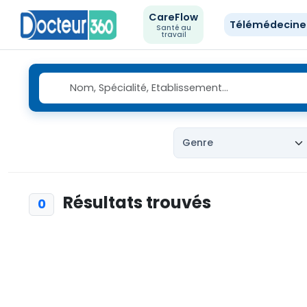
CareFlow
Télémédecin
Santé au
travail
Résultats trouvés
0