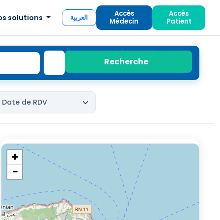
Accès
Accès
os solutions
العربية
Médecin
Patient
Recherche
+
−