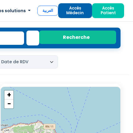
Accès
Accès
os solutions
العربية
Médecin
Patient
Recherche
+
−