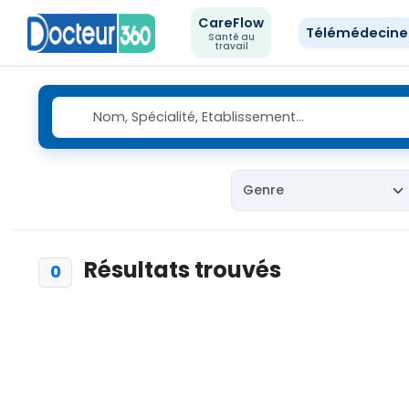
CareFlow
Télémédecin
Santé au
travail
Résultats trouvés
0