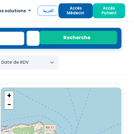
Accès
Accès
os solutions
العربية
Médecin
Patient
Recherche
+
−