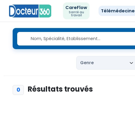
CareFlow
Télémédecin
Santé au
travail
Résultats trouvés
0