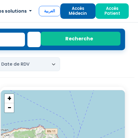
Accès
Accès
os solutions
العربية
Médecin
Patient
Recherche
+
−