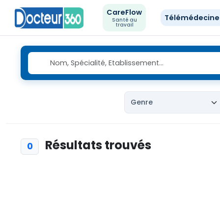
CareFlow
Télémédecin
Santé au
travail
Résultats trouvés
0