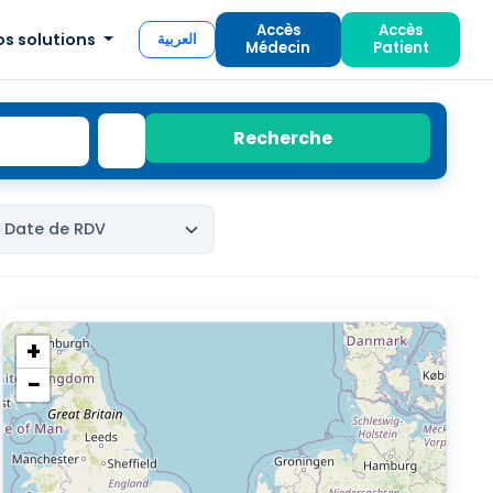
Accès
Accès
os solutions
العربية
Médecin
Patient
Recherche
+
−