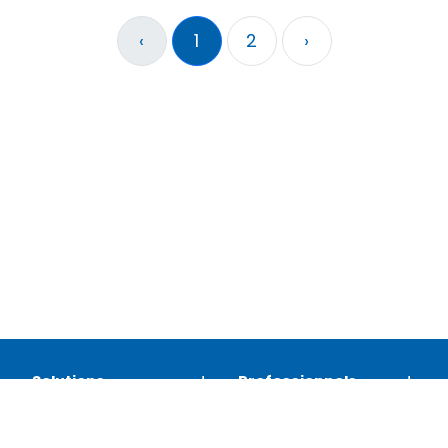
‹
1
2
›
Solutions
Professionnels
Assistance
Juridique