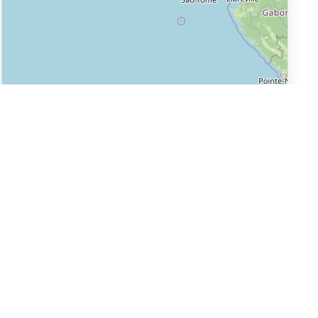
Leaflet
|
©
OpenStreetMap
Réseaux sociaux