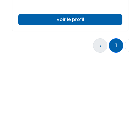
Voir le profil
‹
1