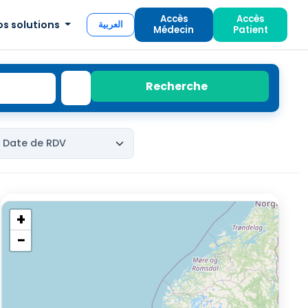
Accès
Accès
os solutions
العربية
Médecin
Patient
Recherche
+
−