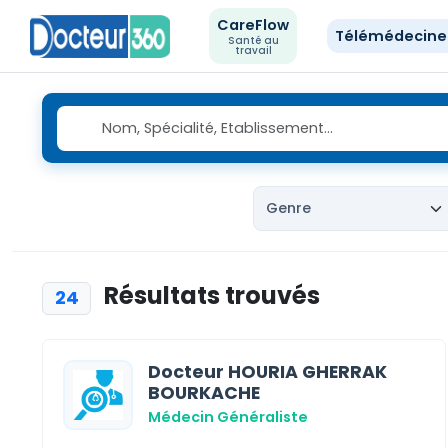
CareFlow
Télémédecin
Santé au
travail
Résultats trouvés
24
Docteur HOURIA GHERRAK
BOURKACHE
Médecin Généraliste