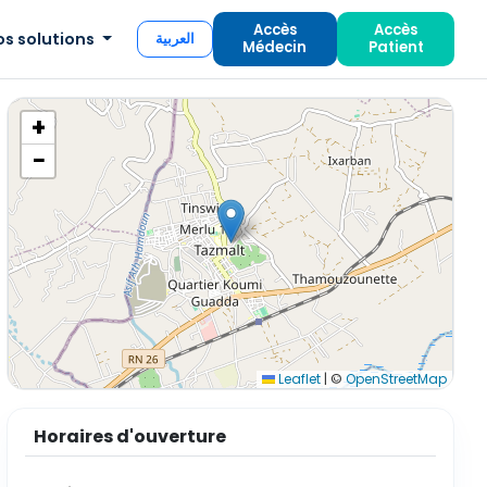
Accès
Accès
os solutions
العربية
Médecin
Patient
+
−
Leaflet
|
©
OpenStreetMap
Horaires d'ouverture