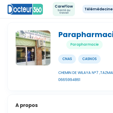
CareFlow
Télémédecin
Santé au
travail
Parapharmaci
Parapharmacie
CNAS
CASNOS
CHEMIN DE WILAYA N°7 ,TAZMAL
0665994861
A propos