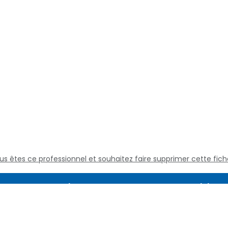
us êtes ce professionnel et souhaitez faire supprimer cette fich
Assistance
Juridique
Culture médicale
Mentions L
Questions fréquentes
Conditions
Nous contacter
Politique d