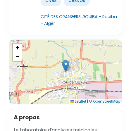
CNAS
CASNOS
CITÉ DES ORANGERS ,ROUIBA - Rouiba
- Alger
+
−
Leaflet
|
©
OpenStreetMap
A propos
Le Laboratoire d'analyses médicales