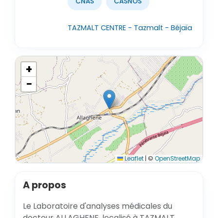
CNAS
CASNOS
TAZMALT CENTRE - Tazmalt - Béjaïa
+
−
Leaflet
|
©
OpenStreetMap
A propos
Le Laboratoire d'analyses médicales du
docteur ALLAGHENE, localisé à TAZMALT,