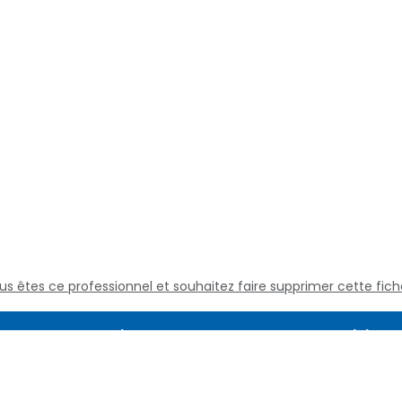
us êtes ce professionnel et souhaitez faire supprimer cette fich
Assistance
Juridique
Culture médicale
Mentions L
Questions fréquentes
Conditions
Nous contacter
Politique d