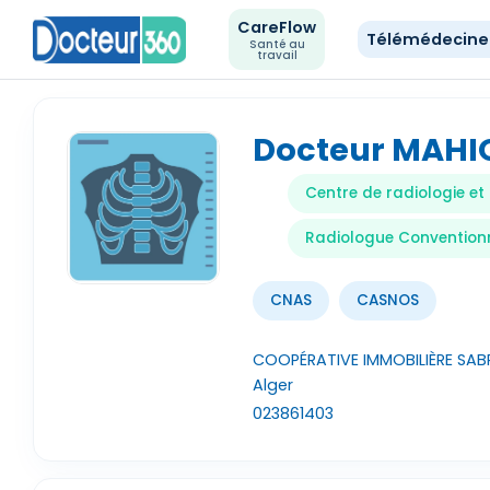
CareFlow
Télémédecin
Santé au
travail
Docteur MAHI
Centre de radiologie et
Radiologue Convention
CNAS
CASNOS
COOPÉRATIVE IMMOBILIÈRE SABR
Alger
023861403