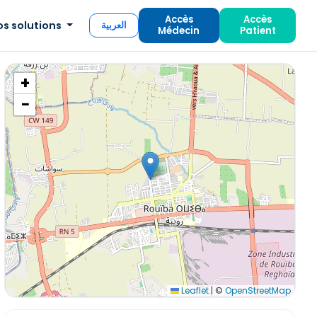
Accès
Accès
os solutions
العربية
Médecin
Patient
+
−
Leaflet
|
©
OpenStreetMap