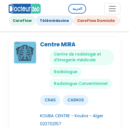
العربية
CareFlow
Télémédecine
CareFlow Domicile
Ge
Centre MIRA
Centre de radiologie et
d'imagerie médicale
Radiologue
Radiologue Conventionnel
CNAS
CASNOS
KOUBA CENTRE - Kouba - Alger
023702157