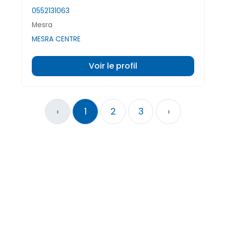
0552131063
Mesra
MESRA CENTRE
Voir le profil
‹
1
2
3
›