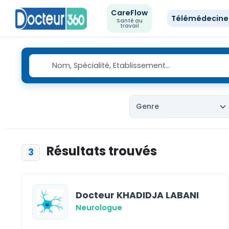
CareFlow
Télémédecin
Santé au
travail
Résultats trouvés
3
Docteur KHADIDJA LABANI
Neurologue