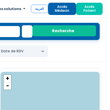
Accès
Accès
os solutions
العربية
Médecin
Patient
Recherche
+
−