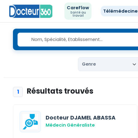
CareFlow
Télémédecin
Santé au
travail
Résultats trouvés
1
Docteur DJAMEL ABASSA
Médecin Généraliste