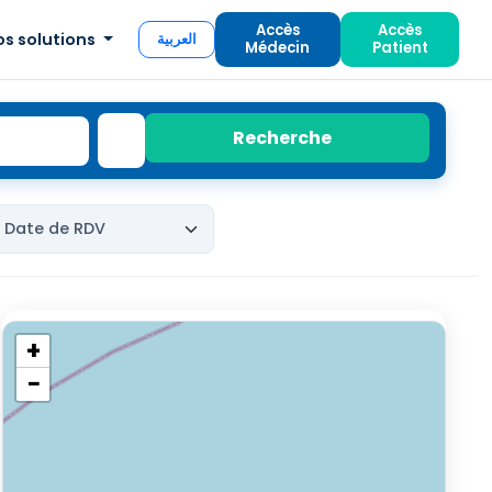
Accès
Accès
os solutions
العربية
Médecin
Patient
Recherche
+
−